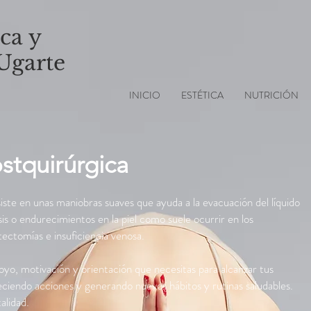
ca y
 Ugarte
INICIO
ESTÉTICA
NUTRICIÓN
ostquirúrgica
iste en unas maniobras suaves que ayuda a la evacuación del líquido
osis o endurecimientos en la piel como suele ocurrir en los
tectomías e insuficiencia venosa.
o, motivación y orientación que necesitas para alcanzar tus
eciendo acciones y generando nuevos hábitos y rutinas saludables.
alidad.