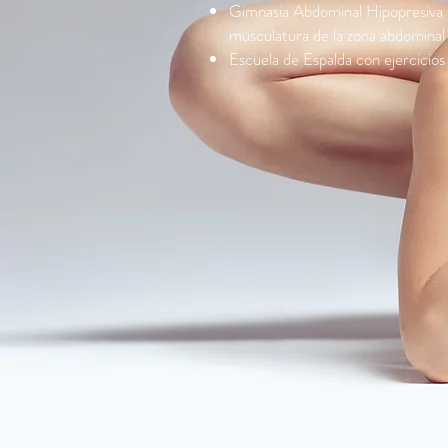
Gimnasia Abdominal Hipopresiva in
musculatura de la zona abdominal 
Escuela de Espalda con ejercicios 