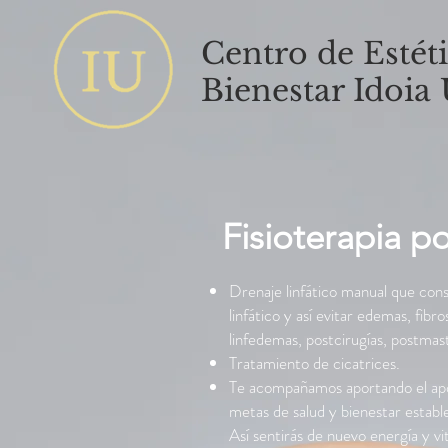
Centro de Estéti
Bienestar Idoia
Fisioterapia p
Drenaje linfático manual que cons
linfático y así evitar edemas, fibr
linfedemas, postcirugías, postmas
Tratamiento de cicatrices.
Te acompañamos aportando el apoy
metas de salud y bienestar establ
Así sentirás de nuevo energía y vit