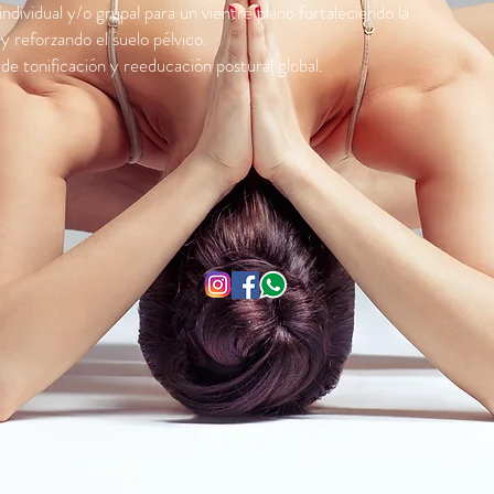
dividual y/o grupal para un vientre plano fortaleciendo la
y reforzando el suelo pélvico.
de tonificación y reeducación postural global.